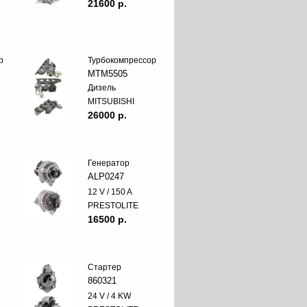
21600 p.
р
Турбокомпрессор
MTM5505
Дизель
MITSUBISHI
26000 p.
Генератор
ALP0247
12 V / 150 A
PRESTOLITE
16500 p.
Стартер
860321
24 V / 4 KW