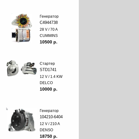
Генератор
C4944738
28 V / 70 A
CUMMINS
10500 p.
Стартер
STD1741
12 V / 1.4 KW
DELCO
10000 p.
Генератор
104210-6404
12 V / 210 A
DENSO
18750 p.