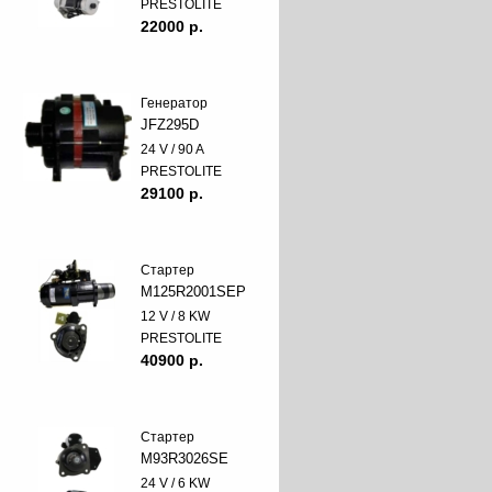
PRESTOLITE
22000 p.
Генератор
JFZ295D
24 V / 90 A
PRESTOLITE
29100 p.
Стартер
M125R2001SEP
12 V / 8 KW
PRESTOLITE
40900 p.
Стартер
M93R3026SE
24 V / 6 KW