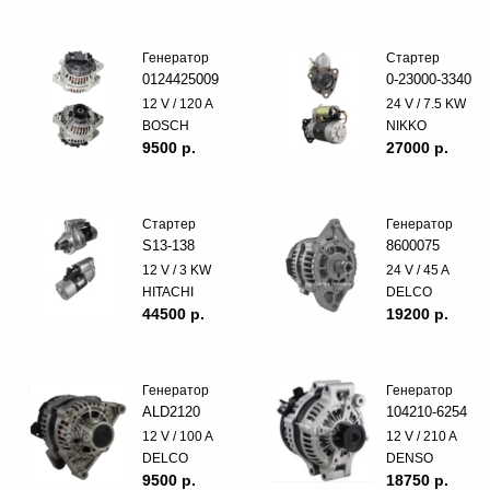
Генератор
Стартер
0124425009
0-23000-3340
12 V / 120 A
24 V / 7.5 KW
BOSCH
NIKKO
9500 p.
27000 p.
Стартер
Генератор
S13-138
8600075
12 V / 3 KW
24 V / 45 A
HITACHI
DELCO
44500 p.
19200 p.
Генератор
Генератор
ALD2120
104210-6254
12 V / 100 A
12 V / 210 A
DELCO
DENSO
9500 p.
18750 p.