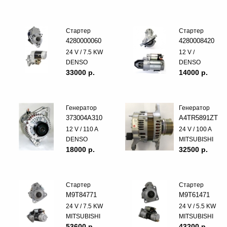
Стартер
Стартер
4280000060
4280008420
24 V / 7.5 KW
12 V /
DENSO
DENSO
33000 p.
14000 p.
Генератор
Генератор
373004A310
A4TR5891ZT
12 V / 110 A
24 V / 100 A
DENSO
MITSUBISHI
18000 p.
32500 p.
Стартер
Стартер
M9T84771
M9T61471
24 V / 7.5 KW
24 V / 5.5 KW
MITSUBISHI
MITSUBISHI
53600 p.
43200 p.