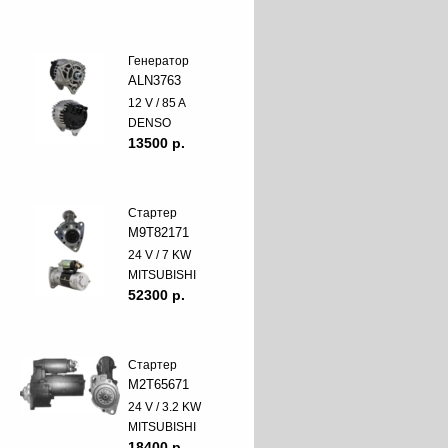
Генератор
ALN3763
12 V / 85 A
DENSO
13500 p.
Стартер
M9T82171
24 V / 7 KW
MITSUBISHI
52300 p.
Стартер
M2T65671
24 V / 3.2 KW
MITSUBISHI
18400 p.