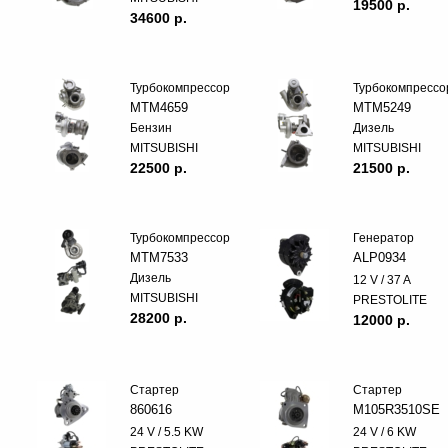
19500 p.
34600 p.
Турбокомпрессор
Турбокомпрессо
MTM4659
MTM5249
Бензин
Дизель
MITSUBISHI
MITSUBISHI
22500 p.
21500 p.
Турбокомпрессор
Генератор
MTM7533
ALP0934
Дизель
12 V / 37 A
MITSUBISHI
PRESTOLITE
28200 p.
12000 p.
Стартер
Стартер
860616
M105R3510SE
24 V / 5.5 KW
24 V / 6 KW