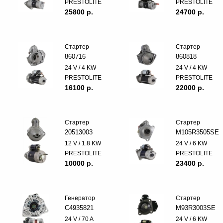
PRESTOLITE
PRESTOLITE
25800 p.
24700 p.
Стартер
Стартер
860716
860818
24 V / 4 KW
24 V / 4 KW
PRESTOLITE
PRESTOLITE
16100 p.
22000 p.
Стартер
Стартер
20513003
M105R3505SE
12 V / 1.8 KW
24 V / 6 KW
PRESTOLITE
PRESTOLITE
10000 p.
23400 p.
Генератор
Стартер
C4935821
M93R3003SE
24 V / 70 A
24 V / 6 KW