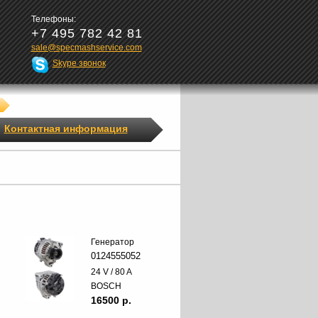
Телефоны:
+7 495 782 42 81
sale@specmashservice.com
Skype звонок
Контактная информация
Генератор
0124555052
24 V / 80 A
BOSCH
16500 p.