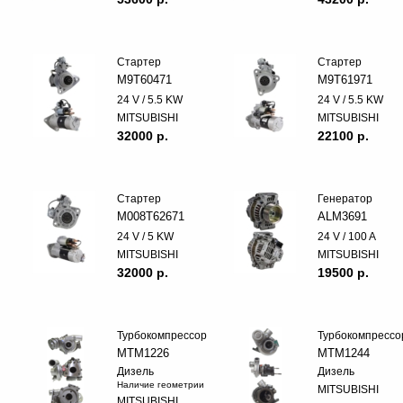
Стартер
Стартер
M9T60471
M9T61971
24 V / 5.5 KW
24 V / 5.5 KW
MITSUBISHI
MITSUBISHI
32000 p.
22100 p.
Стартер
Генератор
M008T62671
ALM3691
24 V / 5 KW
24 V / 100 A
MITSUBISHI
MITSUBISHI
32000 p.
19500 p.
Турбокомпрессор
Турбокомпрессо
MTM1226
MTM1244
Дизель
Дизель
Наличие геометрии
MITSUBISHI
MITSUBISHI