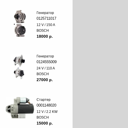
Генератор
0125711017
12 V / 150 A
BOSCH
18000 p.
Генератор
0124555009
24 V / 110 A
BOSCH
27000 p.
Стартер
0001148020
12 V / 2.2 KW
BOSCH
15000 p.