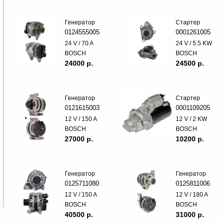
Генератор
Стартер
0124555005
0001261005
24 V / 70 A
24 V / 5.5 KW
BOSCH
BOSCH
24000 p.
24500 p.
Генератор
Стартер
0121615003
0001109205
12 V / 150 A
12 V / 2 KW
BOSCH
BOSCH
27000 p.
10200 p.
Генератор
Генератор
0125711080
0125811006
12 V / 150 A
12 V / 180 A
BOSCH
BOSCH
40500 p.
31000 p.