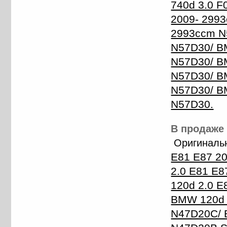
740d 3.0 F
2009- 2993
2993ccm N
N57D30/ B
N57D30/ BM
N57D30/ BM
N57D30/ B
N57D30.
В продаже 
Оригиналь
E81 E87 2
2.0 E81 E
120d 2.0 
BMW 120d 
N47D20C/ 