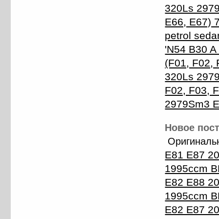
320Ls 2979
E66, E67) 
petrol seda
'N54 B30 A
(F01, F02, 
320Ls 2979
F02, F03, F
2979Sm3 Ele
Новое пост
Оригинальн
E81 E87 2
1995ccm B
E82 E88 2
1995ccm B
E82 E87 2