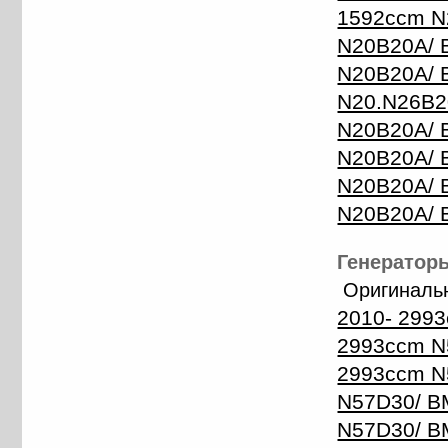
1592ccm N2
N20B20A/ B
N20B20A/ B
N20.N26B20
N20B20A/ B
N20B20A/ B
N20B20A/ B
N20B20A/ 
Генераторы
Оригиналь
2010- 299
2993ccm N5
2993ccm N
N57D30/ BM
N57D30/ B