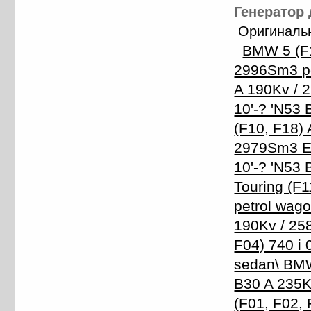
Генератор 
Оригинальн
BMW 5 (F1
2996Sm3 pe
A 190Kv / 
10'-? 'N53
(F10, F18) 
2979Sm3 Ele
10'-? 'N53
Touring (F
petrol wago
190Kv / 25
F04) 740 i
sedan\ BMW 
B30 A 235K
(F01, F02, 