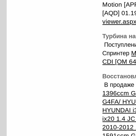
Motion [AP
[AQD] 01.1
viewer.asp
Турбина на
Поступлени
M
Спринтер
CDI [OM 64
Восстановл
В продаже 
1396ccm G
G4FA/ HYUN
HYUNDAI i
ix20 1.4 J
2010-2012 
1591ccm G4