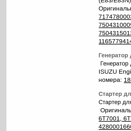
(E83/E83N)
Оригиналь
717478000
750431000
750431501
116577941
Генератор 
Генератор
ISUZU Engi
номера:
18
Стартер дл
Стартер д
Оригиналь
6T7001, 6
428000166