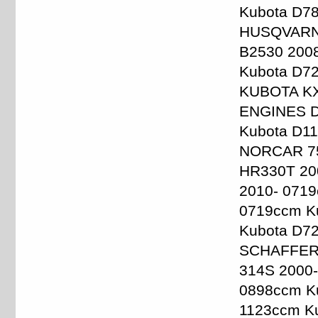
Kubota D78
HUSQVARNA
B2530 200
Kubota D7
KUBOTA KX
ENGINES D7
Kubota D1
NORCAR 75
HR330T 20
2010- 071
0719ccm K
Kubota D7
SCHAFFER 
314S 2000
0898ccm K
1123ccm Ku