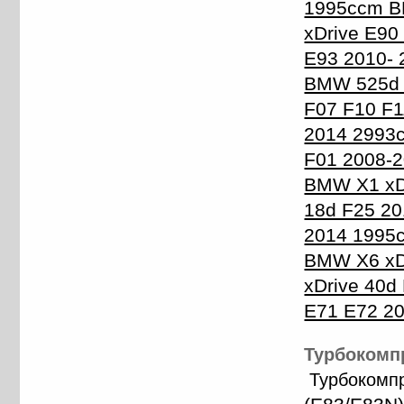
1995ccm B
xDrive E9
E93 2010-
BMW 525d 
F07 F10 F
2014 2993
F01 2008-
BMW X1 xD
18d F25 20
2014 1995
BMW X6 xD
xDrive 40
E71 E72 2
Турбокомпр
Турбокомп