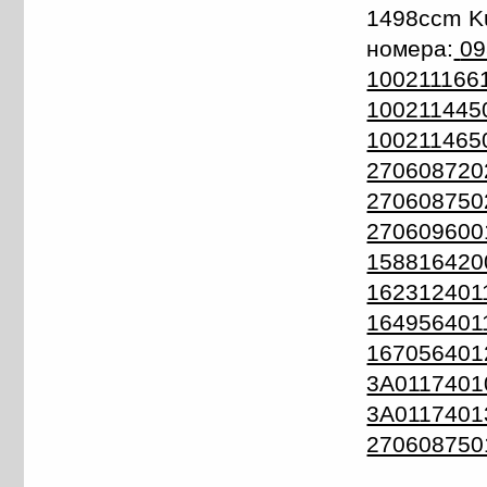
1498ccm K
номера:
09
1002111661
1002114450
100211465
270608720
270608750
270609600
158816420
1623124011
1649564011
167056401
3A0117401
3A0117401
270608750