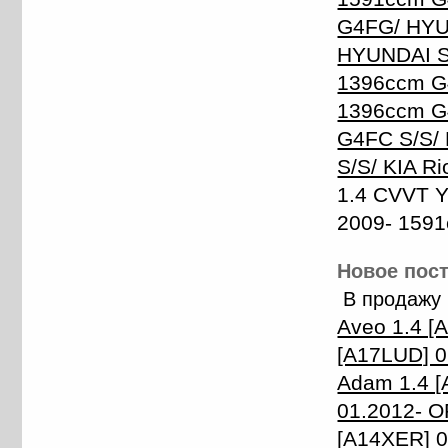
G4FG/ HYUN
HYUNDAI Sol
1396ccm G4
1396ccm G4
G4FC S/S/ 
S/S/ KIA Ri
1.4 CVVT 
2009- 159
Новое пост
В продажу
Aveo 1.4 [
[A17LUD] 0
Adam 1.4 [
01.2012- O
[A14XER] 0