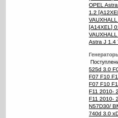
OPEL Astra
1.2 [A12XE
VAUXHALL A
[A14XEL] 0
VAUXHALL A
Astra J 1.
Генераторы
Поступлени
525d 3.0 F
F07 F10 F1
F07 F10 F
F11 2010- 
F11 2010-
N57D30/ B
740d 3.0 x