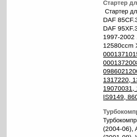
Стартер дл
Стартер д
DAF 85CF.
DAF 95XF.
1997-2002
12580ccm 
000137101
000137200
098602120
1317220, 1
19070031,
IS9149,
86
Турбокомпр
Турбокомп
(2004-06), 