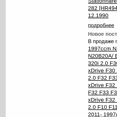
Stationnare
282 [HR494.
12.1990
подробнее
Новое пост
В продаже 
1997ccm N
N20B20A/ 
320i 2.0 F
xDrive F30
2.0 F32 F3
xDrive F32
F32 F33 F
xDrive F3
2.0 F10 F1
2011- 1997