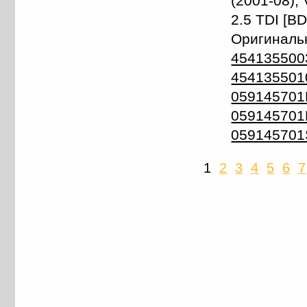
(2001-08), 
2.5 TDI [B
Оригиналь
454135500
454135501
059145701
059145701
059145701
1
2
3
4
5
6
7