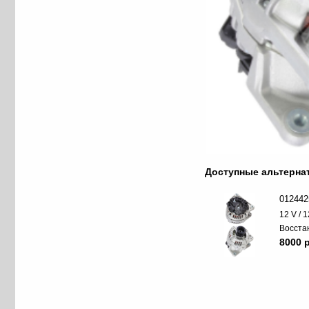
Доступные альтерн
012442
12 V / 
Восста
8000 p