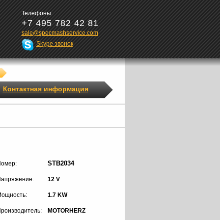
Телефоны:
+7 495 782 42 81
sale@specmashservice.com
Skype звонок
Контактная информация
STB2034
омер:
апряжение:
12 V
ощность:
1.7 KW
роизводитель:
MOTORHERZ