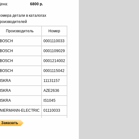
ена:
6800 р.
омера детали в каталогах
роизводителей
Производитель
Номер
BOSCH
0001110033
BOSCH
0001109029
BOSCH
0001214002
BOSCH
0001115042
ISKRA
11131157
ISKRA
AZE2636
ISKRA
IS1045
NIERMANN-ELECTRIC
01110033
MOTORHERZ
STB2034
Z