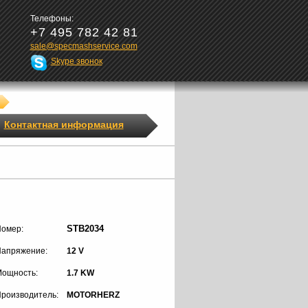
Телефоны:
+7 495 782 42 81
sale@specmashservice.com
Skype звонок
Контактная информация
STB2034
омер:
апряжение:
12 V
ощность:
1.7 KW
роизводитель:
MOTORHERZ