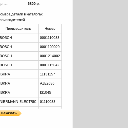
ена:
6800 р.
омера детали в каталогах
роизводителей
Производитель
Номер
BOSCH
0001110033
BOSCH
0001109029
BOSCH
0001214002
BOSCH
0001115042
ISKRA
11131157
ISKRA
AZE2636
ISKRA
IS1045
NIERMANN-ELECTRIC
01110033
MOTORHERZ
STB2034
Z