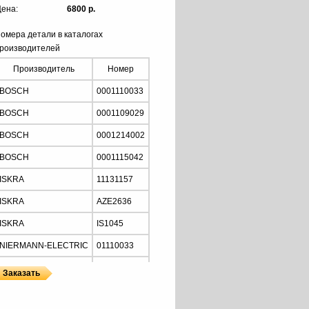
ена:
6800 р.
омера детали в каталогах
роизводителей
Производитель
Номер
BOSCH
0001110033
BOSCH
0001109029
BOSCH
0001214002
BOSCH
0001115042
ISKRA
11131157
ISKRA
AZE2636
ISKRA
IS1045
NIERMANN-ELECTRIC
01110033
MOTORHERZ
STB2034
Z