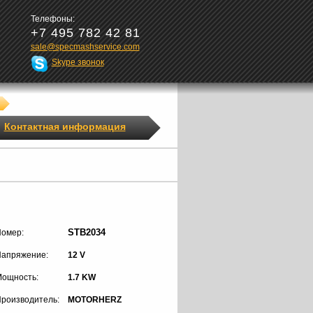
Телефоны:
+7 495 782 42 81
sale@specmashservice.com
Skype звонок
Контактная информация
STB2034
омер:
апряжение:
12 V
ощность:
1.7 KW
роизводитель:
MOTORHERZ