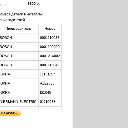
ена:
6800 р.
омера детали в каталогах
роизводителей
Производитель
Номер
BOSCH
0001110033
BOSCH
0001109029
BOSCH
0001214002
BOSCH
0001115042
ISKRA
11131157
ISKRA
AZE2636
ISKRA
IS1045
NIERMANN-ELECTRIC
01110033
MOTORHERZ
STB2034
Z