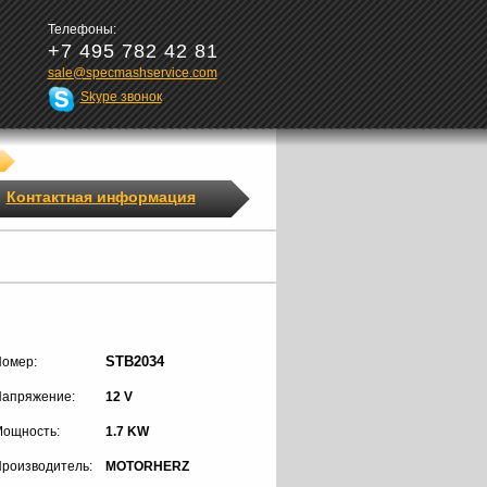
Телефоны:
+7 495 782 42 81
sale@specmashservice.com
Skype звонок
Контактная информация
STB2034
омер:
апряжение:
12 V
ощность:
1.7 KW
роизводитель:
MOTORHERZ