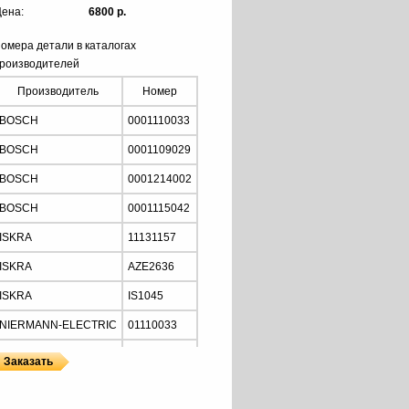
ена:
6800 р.
омера детали в каталогах
роизводителей
Производитель
Номер
BOSCH
0001110033
BOSCH
0001109029
BOSCH
0001214002
BOSCH
0001115042
ISKRA
11131157
ISKRA
AZE2636
ISKRA
IS1045
NIERMANN-ELECTRIC
01110033
MOTORHERZ
STB2034
Z