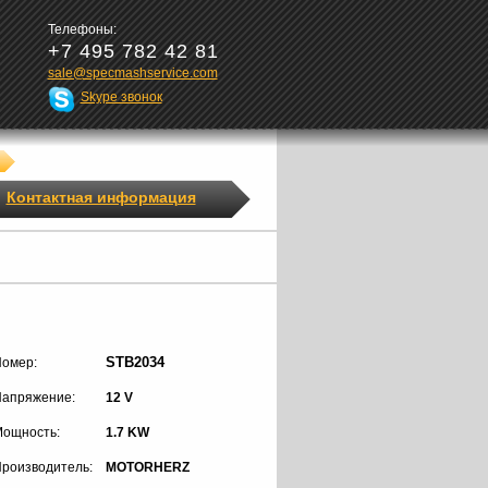
Телефоны:
+7 495 782 42 81
sale@specmashservice.com
Skype звонок
Контактная информация
STB2034
омер:
апряжение:
12 V
ощность:
1.7 KW
роизводитель:
MOTORHERZ