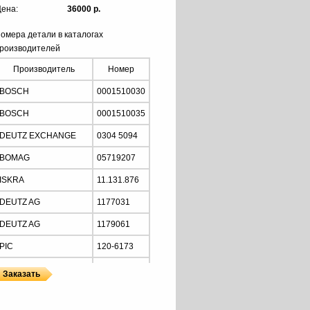
ена:
36000 р.
омера детали в каталогах
роизводителей
Производитель
Номер
BOSCH
0001510030
BOSCH
0001510035
DEUTZ EXCHANGE
0304 5094
BOMAG
05719207
ISKRA
11.131.876
DEUTZ AG
1177031
DEUTZ AG
1179061
PIC
120-6173
LESTER
30136
DEUTZ AG
42522861