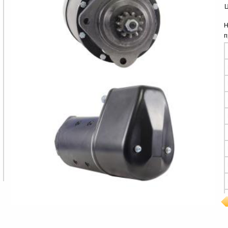
Ц
Н
п