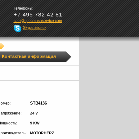
Телефоны:
+7 495 782 42 81
sale@specmashservice.com
Skype звонок
Контактная информация
STB4136
омер:
апряжение:
24 V
ощность:
9 KW
роизводитель:
MOTORHERZ