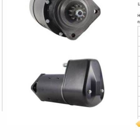
Ц
Н
п