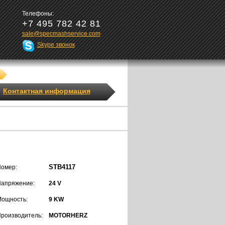
Телефоны:
+7 495 782 42 81
sale@specmashservice.com
Skype звонок
Контактная информация
STB4117
омер:
апряжение:
24 V
ощность:
9 KW
роизводитель:
MOTORHERZ