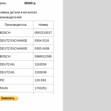
ена:
36000 р.
омера детали в каталогах
роизводителей
Производитель
Номер
BOSCH
0001510017
DEUTZ EXCHANGE
0304 0116
DEUTZ EXCHANGE
0305 0438
BOSCH
0986011590
DEUTZ AG
1163556
DEUTZ AG
1183039
PIC
120-593
FAUN
1701051
LIEBHERR
6290033
NIERMANN-ELECTRIC
01510017