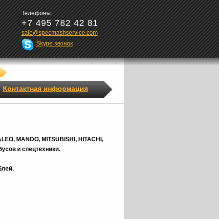
Телефоны:
+7 495 782 42 81
sale@specmashservice.com
Skype звонок
Контактная информация
ALEO, MANDO, MITSUBISHI, HITACHI,
усов и спецтехники.
блей.