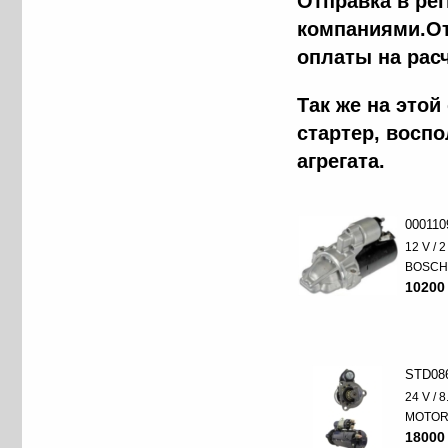
Отправка в ре
компаниями.От
оплаты на рас
Так же на это
стартер, восп
агрегата.
000110
12 V / 
BOSC
10200
STD08
24 V / 
MOTO
18000