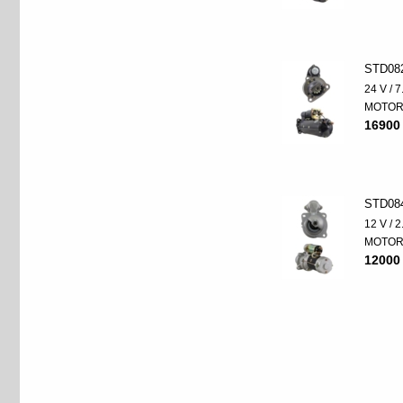
STD08
24 V / 
MOTO
16900
STD08
12 V / 
MOTO
12000