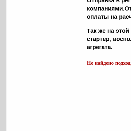
Отправка в ре
компаниями.От
оплаты на рас
Так же на это
стартер, восп
агрегата.
Не найдено подхо