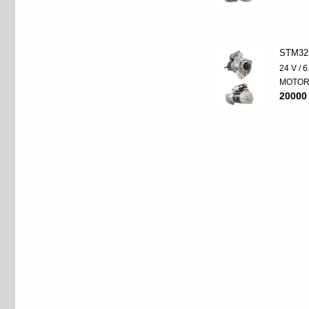
STM32
24 V / 
MOTO
20000