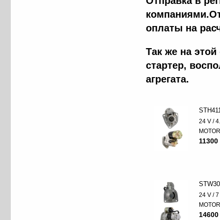
Отправка в ре
компаниями.От
оплаты на рас
Так же на это
стартер, восп
агрегата.
STH41
24 V / 
MOTO
11300 
STW30
24 V / 
MOTO
14600