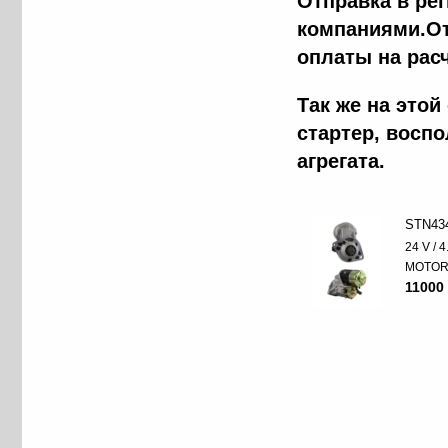
Отправка в ре
компаниями.От
оплаты на рас
Так же на это
стартер, восп
агрегата.
STN43
24 V / 
MOTO
11000 