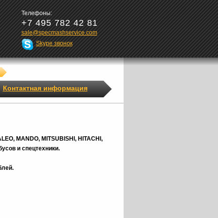
Телефоны:
+7 495 782 42 81
sale@specmashservice.com
Skype звонок
Контактная информация
ALEO, MANDO, MITSUBISHI, HITACHI,
усов и спецтехники.
блей.