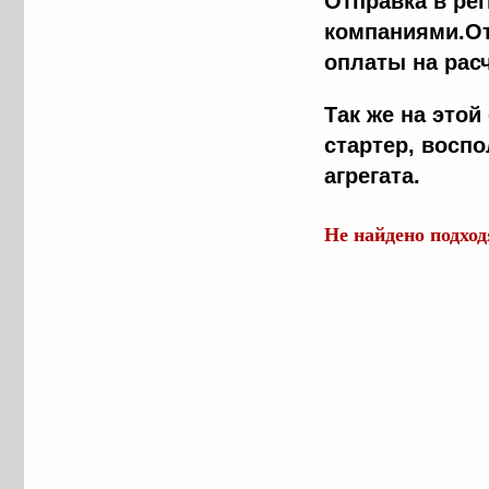
Отправка в ре
компаниями.От
оплаты на рас
Так же на это
стартер, восп
агрегата.
Не найдено подхо