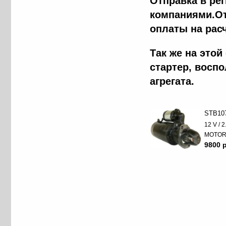
Отправка в ре
компаниями.От
оплаты на рас
Так же на это
стартер, восп
агрегата.
STB10
12 V / 
MOTO
9800 p