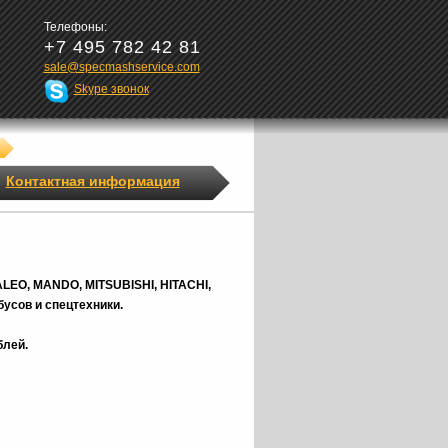
Телефоны:
+7 495 782 42 81
sale@specmashservice.com
Skype звонок
Контактная информация
ALEO, MANDO, MITSUBISHI, HITACHI,
усов и спецтехники.
блей.