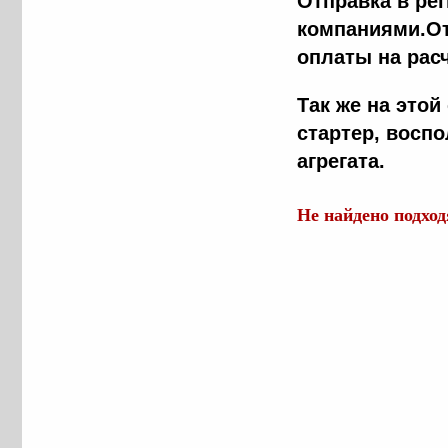
Отправка в ре
компаниями.От
оплаты на рас
Так же на это
стартер, восп
агрегата.
Не найдено подхо