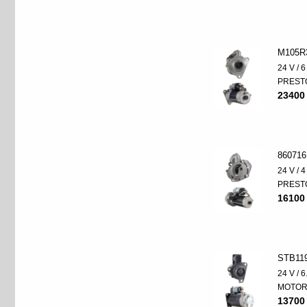
M105R
24 V / 
PREST
23400
860716
24 V / 
PREST
16100
STB11
24 V / 
MOTO
13700