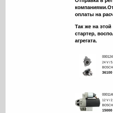
Отправка в ре
компаниями.От
оплаты на рас
Так же на это
стартер, восп
агрегата.
000124
24 V / 
BOSC
36100
000114
12 V / 
BOSC
15000