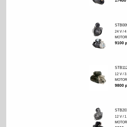
17400
STB00
24 V / 
MOTO
9100 p
STB11
12 V / 
MOTO
9800 p
STB20
12 V / 
MOTO