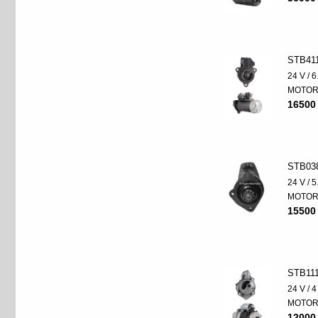
STB41
24 V / 
MOTO
16500
STB03
24 V / 
MOTO
15500
STB11
24 V / 
MOTO
12000