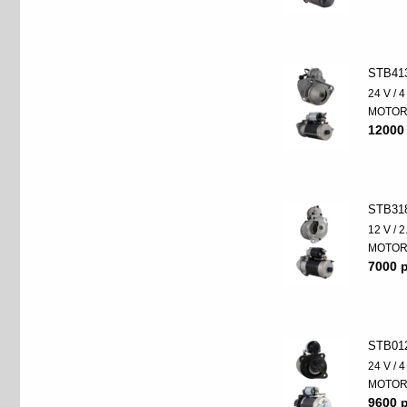
STB41
24 V / 
MOTO
12000
STB31
12 V / 
MOTO
7000 p
STB01
24 V / 
MOTO
9600 p