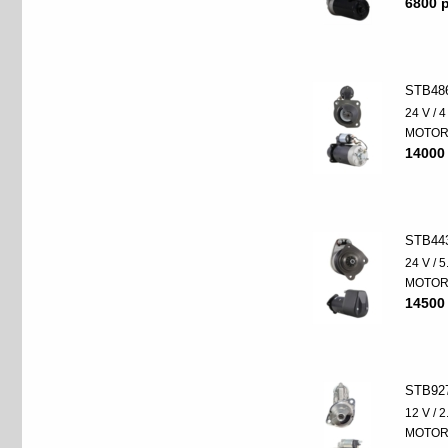
6800 p
STB48
24 V / 
MOTO
14000
STB44
24 V / 
MOTO
14500
STB92
12 V / 
MOTO