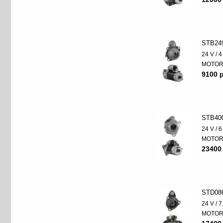
STB24
24 V / 
MOTO
9100 p
STB40
24 V / 
MOTO
23400
STD08
24 V / 
MOTO