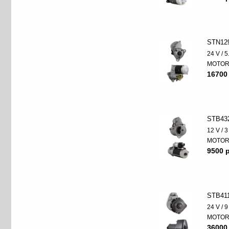
STN12
24 V / 
MOTO
16700
STB43
12 V / 
MOTO
9500 p
STB41
24 V / 
MOTO
36000