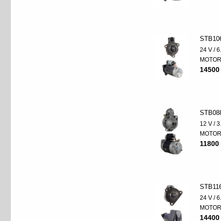
STB10
24 V / 
MOTO
14500
STB08
12 V / 
MOTO
11800 
STB11
24 V / 
MOTO
14400