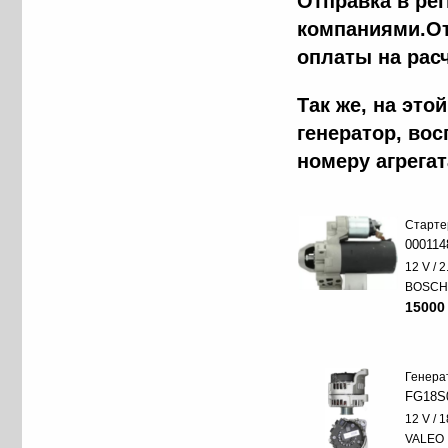
Отправка в ре
компаниями.От
оплаты на рас
Так же, на эт
генератор, во
номеру агрега
Старте
000114
12 V / 
BOSC
15000
Генера
FG18S
12 V / 
VALEO