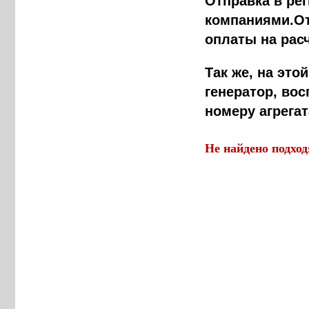
Отправка в ре
компаниями.От
оплаты на рас
Так же, на эт
генератор, во
номеру агрега
Не найдено подхо