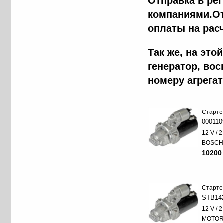
Отправка в ре
компаниями.От
оплаты на рас
Так же, на эт
генератор, во
номеру агрега
Старте
000110
12 V / 
BOSC
10200
Старте
STB14
12 V / 
MOTO