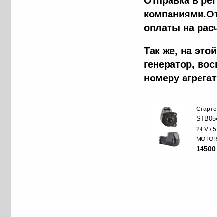
Отправка в ре
компаниями.От
оплаты на рас
Так же, на эт
генератор, во
номеру агрега
Старте
STB05
24 V / 
MOTO
14500