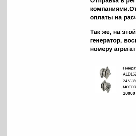
Отправка в ре
компаниями.От
оплаты на рас
Так же, на эт
генератор, во
номеру агрега
Генера
ALD16
24 V / 8
MOTO
10000