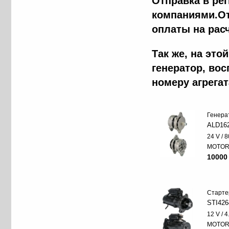
Отправка в ре
компаниями.От
оплаты на рас
Так же, на эт
генератор, во
номеру агрега
Генера
ALD16
24 V / 8
MOTO
10000
Старте
STI426
12 V / 
MOTO