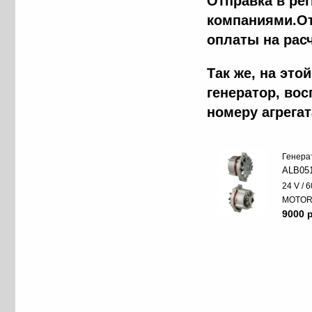
Отправка в ре
компаниями.От
оплаты на рас
Так же, на эт
генератор, во
номеру агрега
Генера
ALB05
24 V / 6
MOTO
9000 p