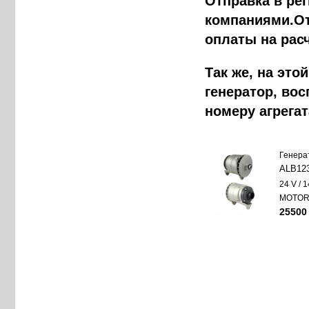
Отправка в ре
компаниями.От
оплаты на рас
Так же, на эт
генератор, во
номеру агрега
Генера
ALB12
24 V / 
MOTO
25500