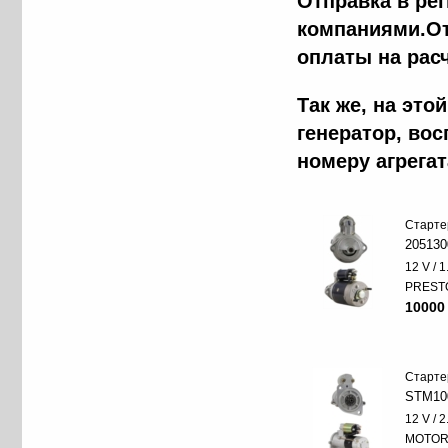
Отправка в ре
компаниями.От
оплаты на рас
Так же, на эт
генератор, во
номеру агрега
Старте
205130
12 V / 
PREST
10000
Старте
STM10
12 V / 
MOTO