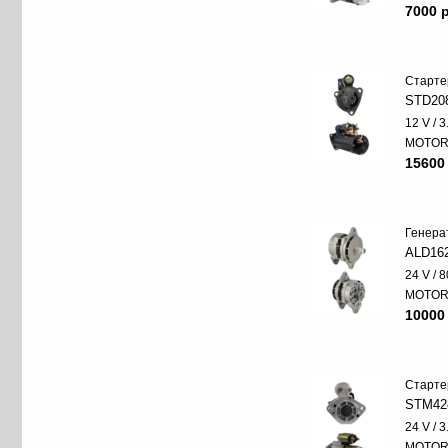
7000 p
Старте
STD20
12 V / 
MOTO
15600
Генера
ALD16
24 V / 8
MOTO
10000
Старте
STM42
24 V / 
MOTO