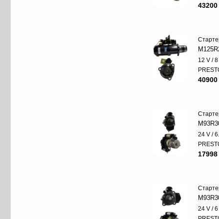
43200
Старте
M125R
12 V / 
PREST
40900
Старте
M93R3
24 V / 
PREST
17998
Старте
M93R3
24 V / 
PREST