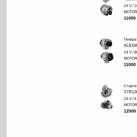
24 V / 
MOTO
11000 
Генера
ALB16
24 V / 8
MOTO
11000 
Старте
STB12
24 V / 
MOTO
12500