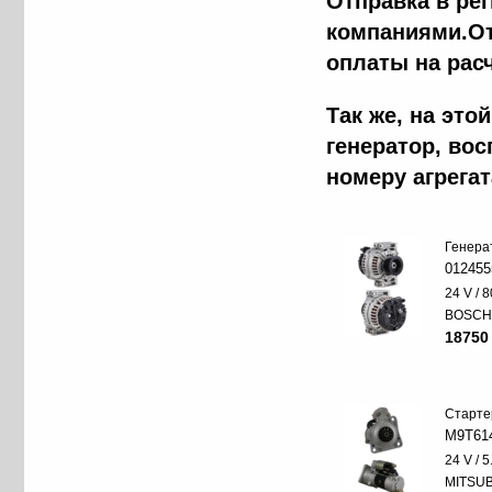
Отправка в ре
компаниями.От
оплаты на рас
Так же, на эт
генератор, во
номеру агрега
Генера
012455
24 V / 8
BOSC
18750
Старте
M9T61
24 V / 
MITSUB