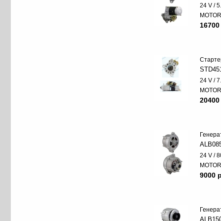
24 V / 
MOTO
16700
Старте
STD45
24 V / 
MOTO
20400
Генера
ALB08
24 V / 8
MOTO
9000 p
Генера
ALB15