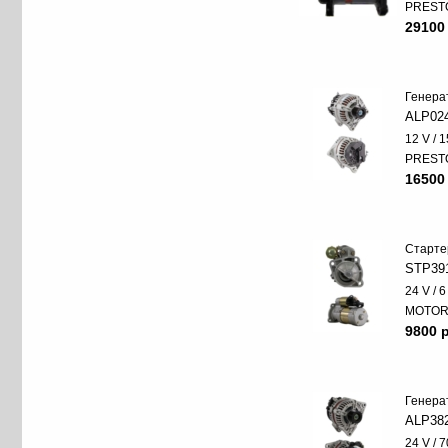
PREST
29100
Генера
ALP02
12 V / 
PREST
16500
Старте
STP39
24 V / 
MOTO
9800 p
Генера
ALP38
24 V / 7