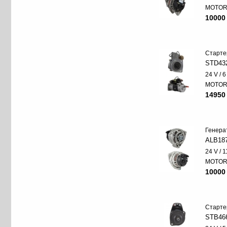
MOTO
10000
Старте
STD43
24 V / 
MOTO
14950
Генера
ALB18
24 V / 
MOTO
10000
Старте
STB46