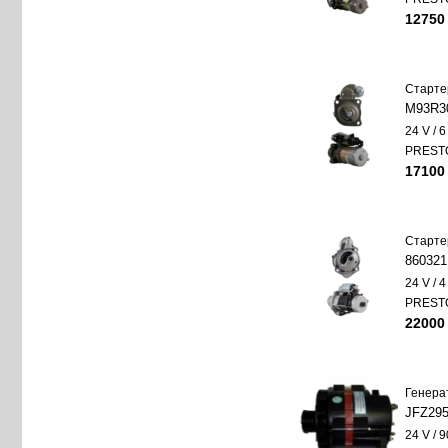
12750
Старте
M93R3
24 V / 
PREST
17100
Старте
860321
24 V / 
PREST
22000
Генера
JFZ29
24 V / 9