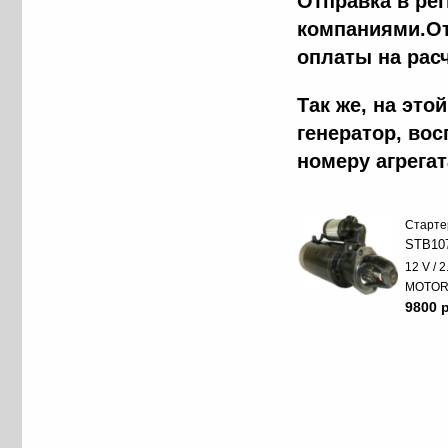
Отправка в ре
компаниями.От
оплаты на рас
Так же, на эт
генератор, во
номеру агрега
Старте
STB10
12 V / 
MOTO
9800 p