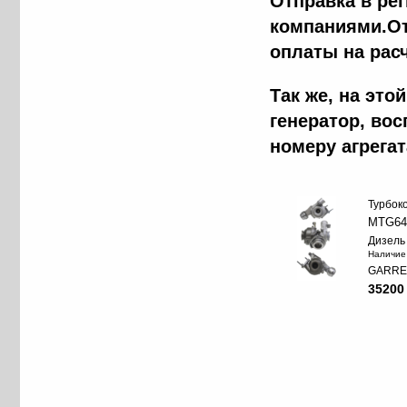
Отправка в ре
компаниями.От
оплаты на рас
Так же, на эт
генератор, во
номеру агрега
Турбок
MTG64
Дизель
Наличие
GARRE
35200