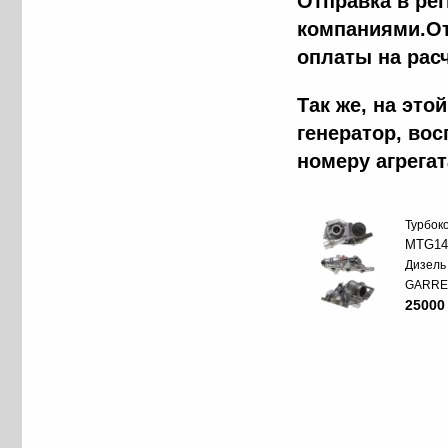
Отправка в ре
компаниями.От
оплаты на рас
Так же, на эт
генератор, во
номеру агрега
Турбок
MTG14
Дизель
GARRE
25000