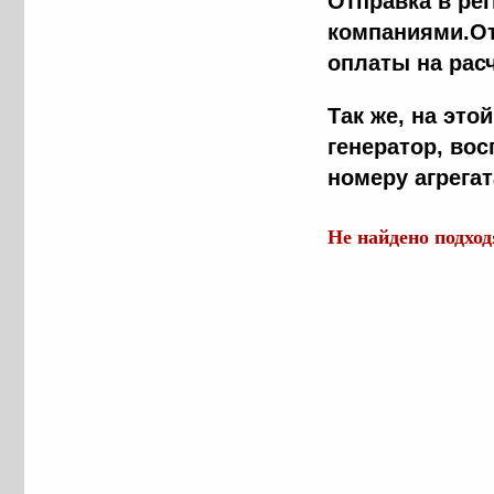
Отправка в ре
компаниями.От
оплаты на рас
Так же, на эт
генератор, во
номеру агрега
Не найдено подхо