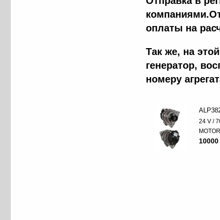
Отправка в ре
компаниями.От
оплаты на рас
Так же, на эт
генератор, во
номеру агрега
ALP38
24 V / 7
MOTO
10000