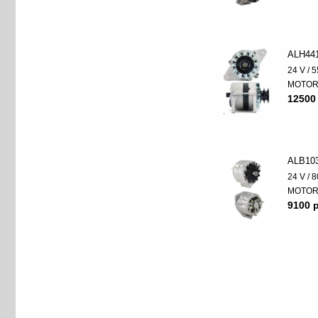
ALH44
24 V / 5
MOTO
12500
ALB10
24 V / 8
MOTO
9100 p