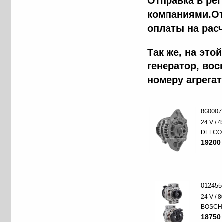
Отправка в ре
компаниями.От
оплаты на рас
Так же, на эт
генератор, во
номеру агрега
860007
24 V / 4
DELCO
19200
012455
24 V / 8
BOSC
18750