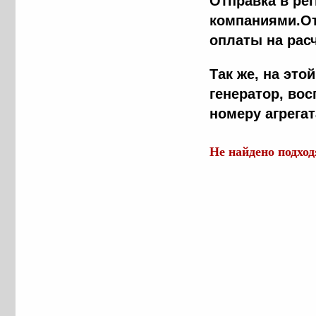
Отправка в ре
компаниями.От
оплаты на рас
Так же, на эт
генератор, во
номеру агрега
Не найдено подхо