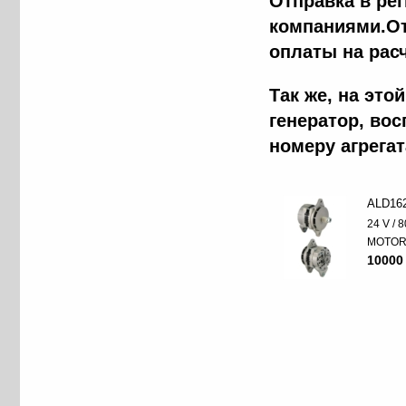
Отправка в ре
компаниями.От
оплаты на рас
Так же, на эт
генератор, во
номеру агрега
ALD16
24 V / 8
MOTO
10000