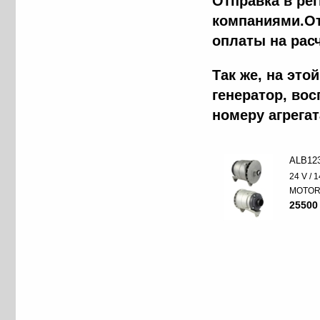
Отправка в ре
компаниями.От
оплаты на рас
Так же, на эт
генератор, во
номеру агрега
ALB12
24 V / 
MOTO
25500