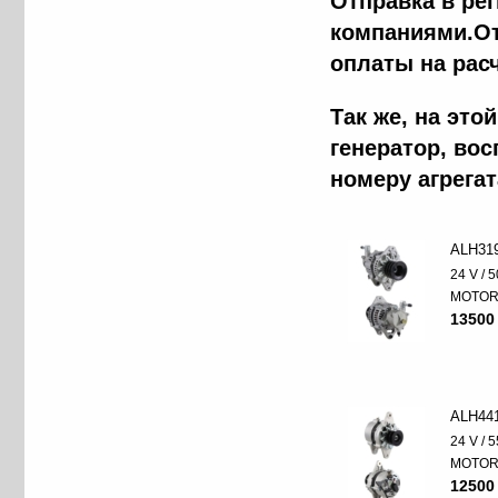
Отправка в ре
компаниями.От
оплаты на рас
Так же, на эт
генератор, во
номеру агрега
ALH31
24 V / 5
MOTO
13500
ALH44
24 V / 5
MOTO
12500