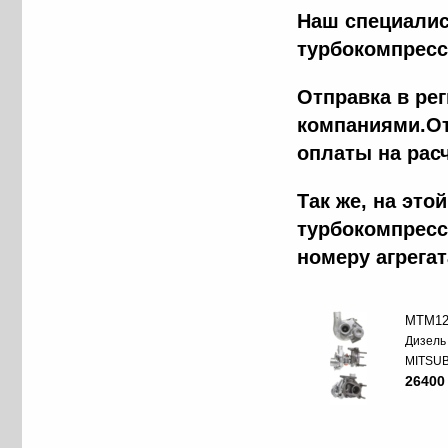
Наш специалис
турбокомпресс
Отправка в ре
компаниями.От
оплаты на рас
Tак же, на эт
турбокомпресс
номеру агрега
MTM12
Дизель
MITSUB
26400