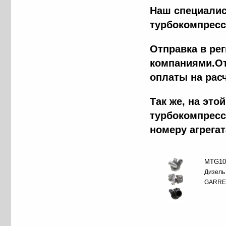
Наш специалис
турбокомпресс
Отправка в ре
компаниями.От
оплаты на рас
Tак же, на эт
турбокомпресс
номеру агрега
MTG10
Дизель
GARRE