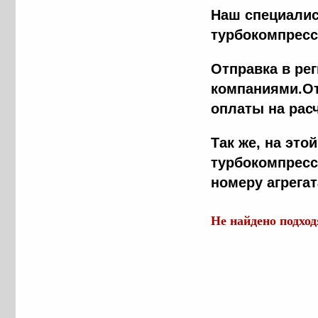
Наш специалис
турбокомпресс
Отправка в ре
компаниями.От
оплаты на рас
Tак же, на эт
турбокомпресс
номеру агрега
Не найдено подхо