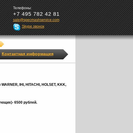
Телефоны:
+7 495 782 42 81
sale@specmashservice.com
Skype звонок
Контактная информация
G
WARNER,
IHI, HITACHI, HOLSET, KKK,
ющих)- 6500 рублей.