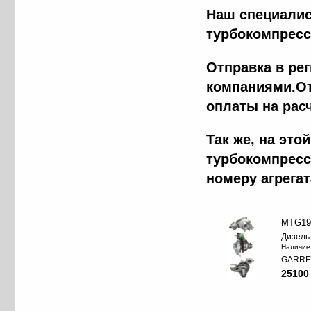
Наш специалис
турбокомпресс
Отправка в ре
компаниями.От
оплаты на рас
Tак же, на эт
турбокомпресс
номеру агрега
MTG19
Дизель
Наличие
GARRE
25100