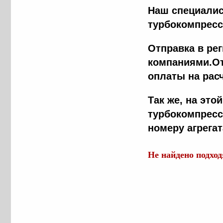
Наш специалис
турбокомпресс
Отправка в ре
компаниями.От
оплаты на рас
Tак же, на эт
турбокомпресс
номеру агрега
Не найдено подхо