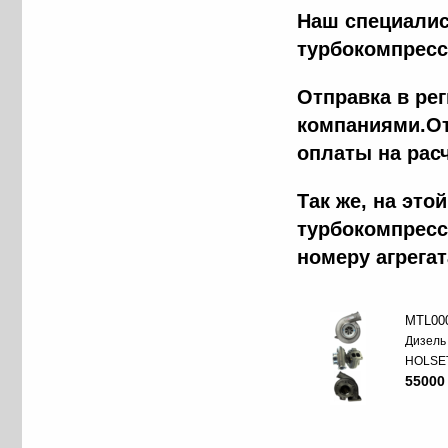
Наш специалис
турбокомпресс
Отправка в ре
компаниями.От
оплаты на рас
Tак же, на эт
турбокомпресс
номеру агрега
MTL00
Дизель
HOLSE
55000