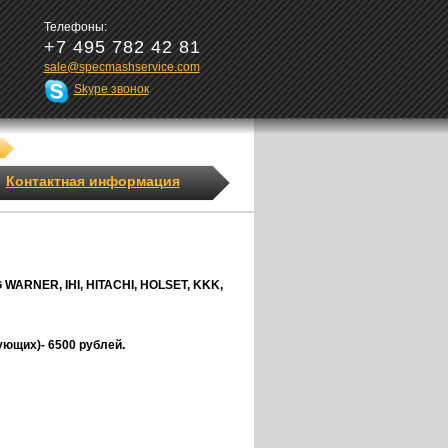
Телефоны:
+7 495 782 42 81
sale@specmashservice.com
Skype звонок
Контактная информация
G
WARNER,
IHI, HITACHI, HOLSET, KKK,
ющих)- 6500 рублей.