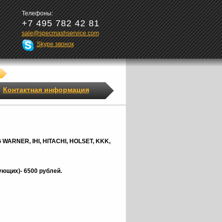
Телефоны:
+7 495 782 42 81
sale@specmashservice.com
Skype звонок
Контактная информация
G
WARNER,
IHI, HITACHI, HOLSET, KKK,
ющих)- 6500 рублей.